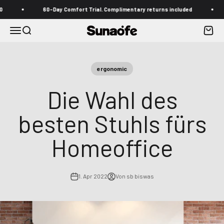
Zum Inhalt springen
60-Day Comfort Trial. Complimentary returns included
Fr
Menü
Suche
Waren
Sunaofe
ergonomic
Die Wahl des
besten Stuhls fürs
Homeoffice
1. Apr 2022
Von sb biswas