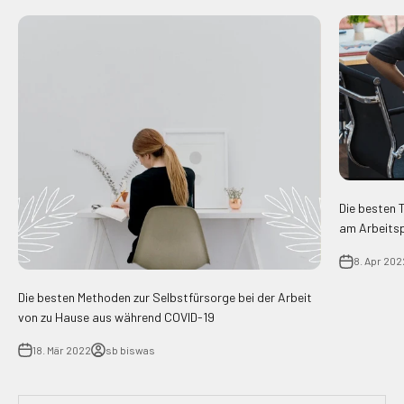
Die besten 
am Arbeitsp
8. Apr 202
Die besten Methoden zur Selbstfürsorge bei der Arbeit
von zu Hause aus während COVID-19
18. Mär 2022
sb biswas