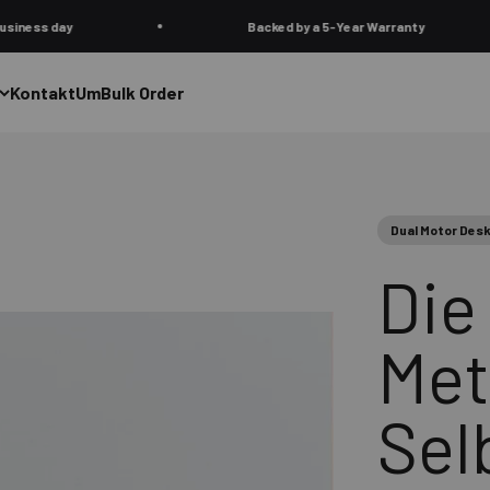
Backed by a 5-Year Warranty
Ne
Kontakt
Um
Bulk Order
Dual Motor Des
Die
Met
Sel