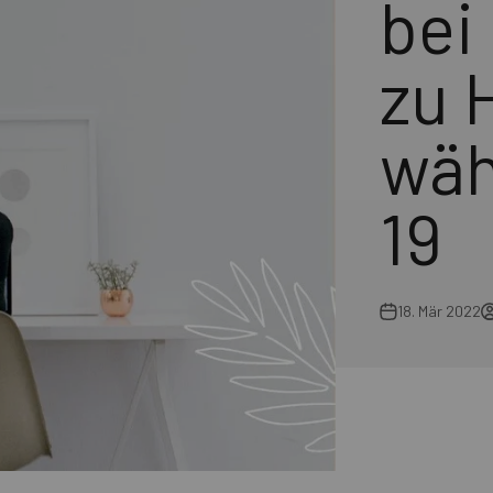
bei
zu 
wäh
19
18. Mär 2022