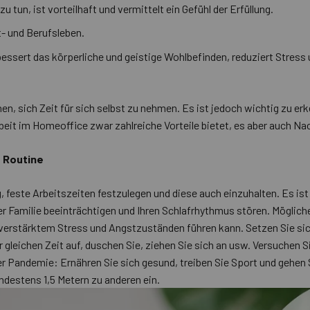
u tun, ist vorteilhaft und vermittelt ein Gefühl der Erfüllung.
t- und Berufsleben.
essert das körperliche und geistige Wohlbefinden, reduziert Stress 
 sich Zeit für sich selbst zu nehmen. Es ist jedoch wichtig zu erk
it im Homeoffice zwar zahlreiche Vorteile bietet, es aber auch Nacht
 Routine
g, feste Arbeitszeiten festzulegen und diese auch einzuhalten. Es ist 
der Familie beeinträchtigen und Ihren Schlafrhythmus stören. Möglic
 verstärktem Stress und Angstzuständen führen kann. Setzen Sie sic
 gleichen Zeit auf, duschen Sie, ziehen Sie sich an usw. Versuchen S
r Pandemie: Ernähren Sie sich gesund, treiben Sie Sport und gehen Si
ndestens 1,5 Metern zu anderen ein.