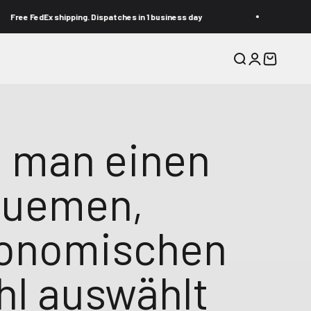
ispatches in 1 business day
Backed by a 5-Year War
Suche
Anmelden
Warenkor
 man einen
uemen,
onomischen
hl auswählt