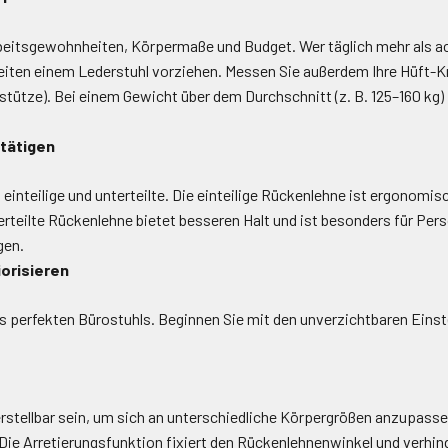
beitsgewohnheiten, Körpermaße und Budget. Wer täglich mehr als ach
eiten einem Lederstuhl vorziehen. Messen Sie außerdem Ihre Hüft-Kni
stütze). Bei einem Gewicht über dem Durchschnitt (z. B. 125–160 kg) 
stätigen
einteilige und unterteilte. Die einteilige Rückenlehne ist ergonomis
erteilte Rückenlehne bietet besseren Halt und ist besonders für Pers
gen.
iorisieren
des perfekten Bürostuhls. Beginnen Sie mit den unverzichtbaren Eins
rstellbar sein, um sich an unterschiedliche Körpergrößen anzupassen.
Die Arretierungsfunktion fixiert den Rückenlehnenwinkel und verhin