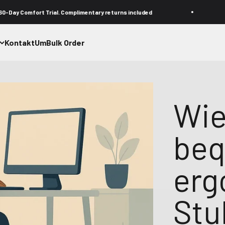
mplimentary returns included
Free FedEx shipping. D
Kontakt
Um
Bulk Order
Wie
beq
erg
Stu