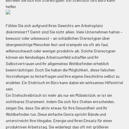
Befreien Sie sich von Stereotypen: Ein Stehtisch fürs Büro kann
helfen
Fühlen Sie sich aufgrund Ihres Gewichts am Arbeitsplatz
diskriminiert? Damit sind Sie nicht allein. Viele Unternehmen halten –
bewusst oder unbewusst – an schädlichen Stereotypen über
übergewichtige Menschen fest und stempeln sie oft als faul,
willensschwach oder weniger produktiv ab. Solche Stereotypen
können ein feindseliges Arbeitsumfeld schaffen und Ihr
Selbstvertrauen und Ihr allgemeines Wohlbefinden erheblich
beeinträchtigen. Doch Sie haben die Möglichkeit, diese falschen
Vorstellungen zu hinterfragen und Ihre eigene Geschichte selbst zu
erzählen. Ein Stehtisch im Büro kann dabei ein wirksames Hilfsmittel
sein.
Ein Stehschreibtisch ist mehr als nur ein Möbelstück; er ist ein
sichtbares Statement. Indem Sie sich fürs Stehen entscheiden,
zeigen Sie, dass Sie aktiv etwas für Ihre Gesundheit und Ihr
Wohlbefinden tun. Diese einfache Geste spricht Bände und
unterstreicht Ihre Hingabe, Energie und Ihren Einsatz für einen
produktiven Arbeitstag. Sie widerlegt das oft mit größeren