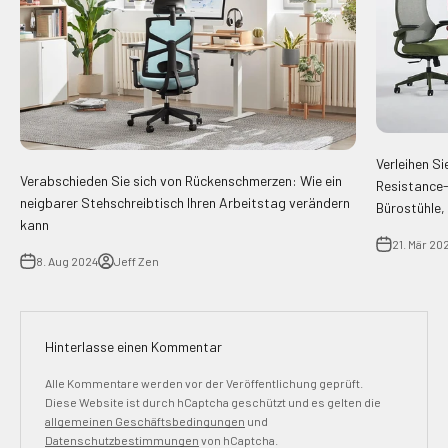
Verleihen Si
Verabschieden Sie sich von Rückenschmerzen: Wie ein
Resistance-
neigbarer Stehschreibtisch Ihren Arbeitstag verändern
Bürostühle, 
kann
21. Mär 20
8. Aug 2024
Jeff Zen
Hinterlasse einen Kommentar
Alle Kommentare werden vor der Veröffentlichung geprüft.
Diese Website ist durch hCaptcha geschützt und es gelten die
allgemeinen Geschäftsbedingungen
und
Datenschutzbestimmungen
von hCaptcha.