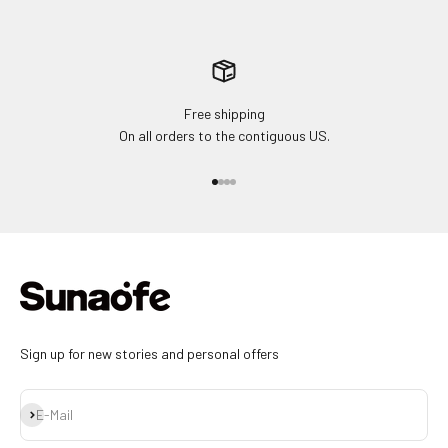
Free shipping
On all orders to the contiguous US.
Gehe zu Element 1
Gehe zu Element 2
Gehe zu Element 3
Gehe zu Element 4
Sign up for new stories and personal offers
Abonnieren
E-Mail