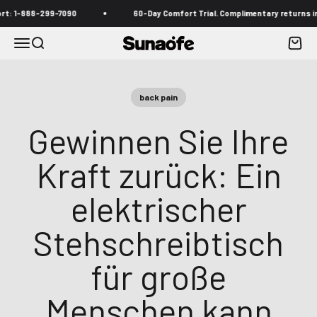
Zum Inhalt springen
-888-299-7090
60-Day Comfort Trial. Complimentary returns include
Menü
Suche
Waren
Sunaofe
back pain
Gewinnen Sie Ihre
Kraft zurück: Ein
elektrischer
Stehschreibtisch
für große
Menschen kann