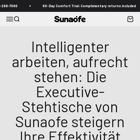
Zum Inhalt springen
7090
60-Day Comfort Trial. Complimentary returns included
Menü
Suche
Waren
Sunaofe
Intelligenter
arbeiten, aufrecht
stehen: Die
Executive-
Stehtische von
Sunaofe steigern
Ihre Effektivität