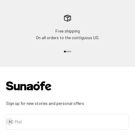
Free shipping
On all orders to the contiguous US.
Gehe zu Element 1
Gehe zu Element 2
Gehe zu Element 3
Gehe zu Element 4
Sign up for new stories and personal offers
Abonnieren
E-Mail