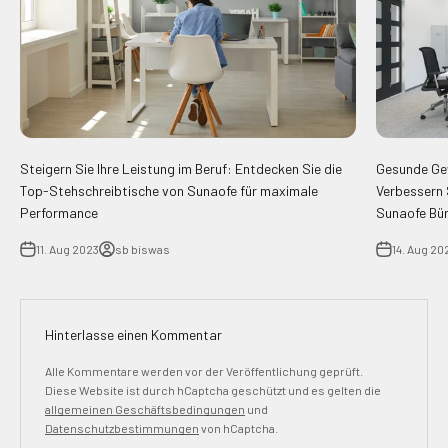
Steigern Sie Ihre Leistung im Beruf: Entdecken Sie die
Gesunde Ge
Top-Stehschreibtische von Sunaofe für maximale
Verbessern 
Performance
Sunaofe Bü
11. Aug 2023
sb biswas
14. Aug 20
Hinterlasse einen Kommentar
Alle Kommentare werden vor der Veröffentlichung geprüft.
Diese Website ist durch hCaptcha geschützt und es gelten die
allgemeinen Geschäftsbedingungen
und
Datenschutzbestimmungen
von hCaptcha.