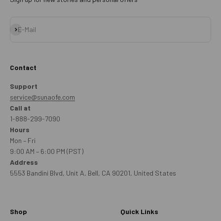
Abonnieren
E-Mail
Contact
Support
service@sunaofe.com
Call at
1-888-299-7090
Hours
Mon – Fri
9:00 AM – 6:00 PM (PST)
Address
5553 Bandini Blvd, Unit A, Bell, CA 90201, United States
Shop
Quick Links