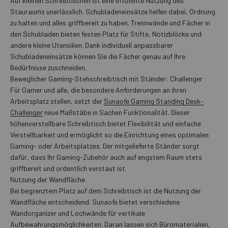
Auf kleinen Schreibtischen ist eine effiziente Nutzung des
Stauraums unerlässlich. Schubladeneinsätze helfen dabei, Ordnung
zu halten und alles griffbereit zu haben. Trennwände und Fächer in
den Schubladen bieten festen Platz für Stifte, Notizblöcke und
andere kleine Utensilien. Dank individuell anpassbarer
Schubladeneinsätze können Sie die Fächer genau auf Ihre
Bedürfnisse zuschneiden.
Beweglicher Gaming-Stehschreibtisch mit Ständer: Challenger
Für Gamer und alle, die besondere Anforderungen an ihren
Arbeitsplatz stellen, setzt der
Sunaofe Gaming Standing Desk-
Challenger
neue Maßstäbe in Sachen Funktionalität. Dieser
höhenverstellbare Schreibtisch bietet Flexibilität und einfache
Verstellbarkeit und ermöglicht so die Einrichtung eines optimalen
Gaming- oder Arbeitsplatzes. Der mitgelieferte Ständer sorgt
dafür, dass Ihr Gaming-Zubehör auch auf engstem Raum stets
griffbereit und ordentlich verstaut ist.
Nutzung der Wandfläche
Bei begrenztem Platz auf dem Schreibtisch ist die Nutzung der
Wandfläche entscheidend. Sunaofe bietet verschiedene
Wandorganizer und Lochwände für vertikale
Aufbewahrungsmöglichkeiten. Daran lassen sich Büromaterialien,