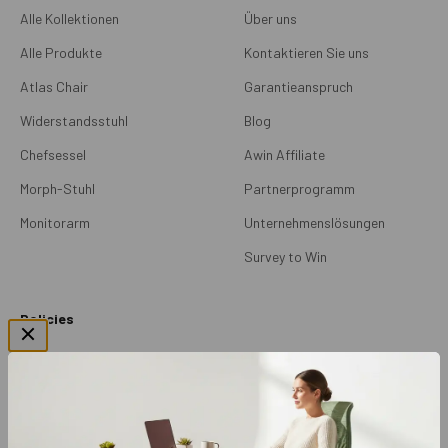
Alle Kollektionen
Über uns
Alle Produkte
Kontaktieren Sie uns
Atlas Chair
Garantieanspruch
Widerstandsstuhl
Blog
Chefsessel
Awin Affiliate
Morph-Stuhl
Partnerprogramm
Monitorarm
Unternehmenslösungen
Survey to Win
Policies
Versandrichtlinien
Rückgabe & Umtausch
Garantie