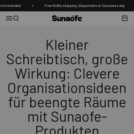
Zum Inhalt springen
ncluded
Free FedEx shipping. Dispatches in 1 business day
Menü
Suche
Waren
Sunaofe
Kleiner
Schreibtisch, große
Wirkung: Clevere
Organisationsideen
für beengte Räume
mit Sunaofe-
Produkten