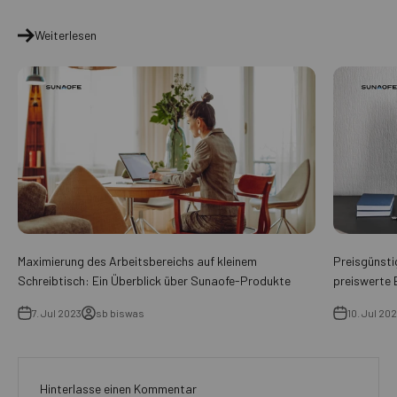
Weiterlesen
Maximierung des Arbeitsbereichs auf kleinem
Preisgünsti
Schreibtisch: Ein Überblick über Sunaofe-Produkte
preiswerte 
7. Jul 2023
sb biswas
10. Jul 20
Hinterlasse einen Kommentar