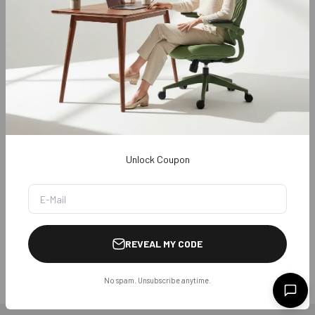
Vorbestellungsrichtlinie
Richtlinie für
kundenspezifische Produkte
Zahlungsrichtlinien
Datenschutzrichtlinie
Allgemeine
Geschäftsbedingungen
Unlock Coupon
REVEAL MY CODE
© 2026, Sunaofe.
No spam. Unsubscribe anytime.