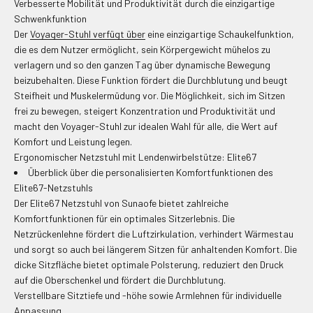
Verbesserte Mobilität und Produktivität durch die einzigartige
Schwenkfunktion
Der
Voyager-Stuhl verfügt über
eine einzigartige Schaukelfunktion,
die es dem Nutzer ermöglicht, sein Körpergewicht mühelos zu
verlagern und so den ganzen Tag über dynamische Bewegung
beizubehalten. Diese Funktion fördert die Durchblutung und beugt
Steifheit und Muskelermüdung vor. Die Möglichkeit, sich im Sitzen
frei zu bewegen, steigert Konzentration und Produktivität und
macht den Voyager-Stuhl zur idealen Wahl für alle, die Wert auf
Komfort und Leistung legen.
Ergonomischer Netzstuhl mit Lendenwirbelstütze: Elite67
Überblick über die personalisierten Komfortfunktionen des
Elite67-Netzstuhls
Der Elite67 Netzstuhl von Sunaofe bietet zahlreiche
Komfortfunktionen für ein optimales Sitzerlebnis. Die
Netzrückenlehne fördert die Luftzirkulation, verhindert Wärmestau
und sorgt so auch bei längerem Sitzen für anhaltenden Komfort. Die
dicke Sitzfläche bietet optimale Polsterung, reduziert den Druck
auf die Oberschenkel und fördert die Durchblutung.
Verstellbare Sitztiefe und -höhe sowie Armlehnen für individuelle
Anpassung