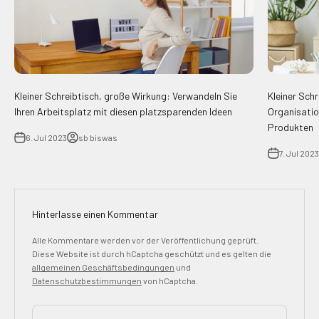
Kleiner Schreibtisch, große Wirkung: Verwandeln Sie
Kleiner Sch
Ihren Arbeitsplatz mit diesen platzsparenden Ideen
Organisatio
Produkten
6. Jul 2023
sb biswas
7. Jul 2023
Hinterlasse einen Kommentar
Alle Kommentare werden vor der Veröffentlichung geprüft.
Diese Website ist durch hCaptcha geschützt und es gelten die
allgemeinen Geschäftsbedingungen
und
Datenschutzbestimmungen
von hCaptcha.