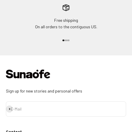
Free shipping
On all orders to the contiguous US.
Gehe zu Element 1
Gehe zu Element 2
Gehe zu Element 3
Gehe zu Element 4
Sign up for new stories and personal offers
Abonnieren
E-Mail
Contact