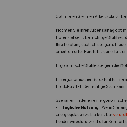
Optimieren Sie Ihren Arbeitsplatz: D
Möchten Sie Ihren Arbeitsalltag optim
Potenzial sein. Der richtige Stuhl wu
Ihre Leistung deutlich steigern. Diese
ambitionierter Berufstätiger erfüllt 
Ergonomische Stühle steigern die Mo
Ein ergonomischer Bürostuhl für mehr 
Produktivität. Der richtige Stuhl kann
Szenarien, in denen ein ergonomische
Tägliche Nutzung
: Wenn Sie lang
energiegeladen zu bleiben. Der
verstel
Lendenwirbelstütze, die für Komfort so