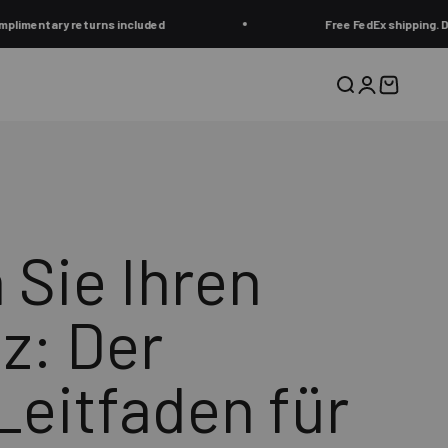
ns included
Free FedEx shipping. Dispatches in 1 bu
Suche
Anmelden
Warenkor
 Sie Ihren
z: Der
Leitfaden für