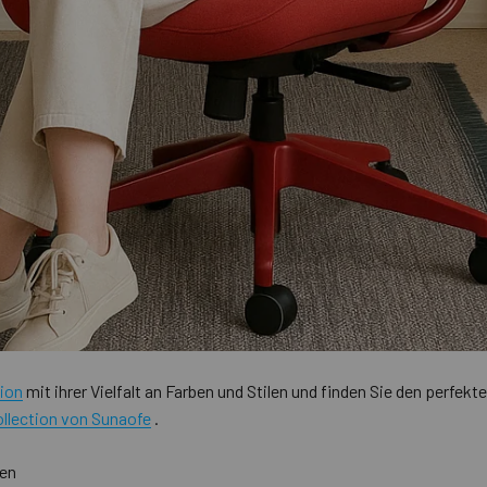
ion
mit ihrer Vielfalt an Farben und Stilen und finden Sie den perfe
llection von Sunaofe
.
gen