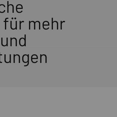
che
 für mehr
 und
stungen