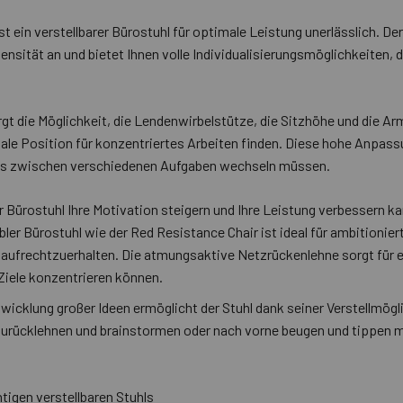
t ein verstellbarer Bürostuhl für optimale Leistung unerlässlich. De
tensität an und bietet Ihnen volle Individualisierungsmöglichkeiten,
gt die Möglichkeit, die Lendenwirbelstütze, die Sitzhöhe und die Arm
ale Position für konzentriertes Arbeiten finden. Diese hohe Anpassu
tlos zwischen verschiedenen Aufgaben wechseln müssen.
 Bürostuhl Ihre Motivation steigern und Ihre Leistung verbessern k
ler Bürostuhl wie der Red Resistance Chair ist ideal für ambitionierte
n aufrechtzuerhalten. Die atmungsaktive Netzrückenlehne sorgt für 
 Ziele konzentrieren können.
twicklung großer Ideen ermöglicht der Stuhl dank seiner Verstellmög
h zurücklehnen und brainstormen oder nach vorne beugen und tippen m
tigen verstellbaren Stuhls