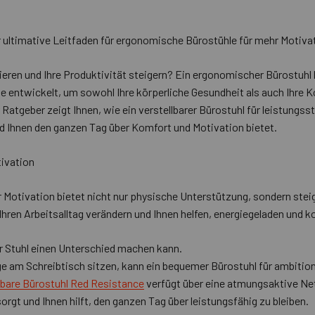
er ultimative Leitfaden für ergonomische Bürostühle für mehr Motiv
ieren und Ihre Produktivität steigern? Ein ergonomischer Bürostuhl 
rde entwickelt, um sowohl Ihre körperliche Gesundheit als auch Ihre
r Ratgeber zeigt Ihnen, wie ein verstellbarer Bürostuhl für leistungs
und Ihnen den ganzen Tag über Komfort und Motivation bietet.
tivation
Motivation bietet nicht nur physische Unterstützung, sondern steig
 Ihren Arbeitsalltag verändern und Ihnen helfen, energiegeladen und ko
r Stuhl einen Unterschied machen kann.
e am Schreibtisch sitzen, kann ein bequemer Bürostuhl für ambitioni
lbare Bürostuhl Red Resistance
verfügt über eine atmungsaktive Net
rgt und Ihnen hilft, den ganzen Tag über leistungsfähig zu bleiben.