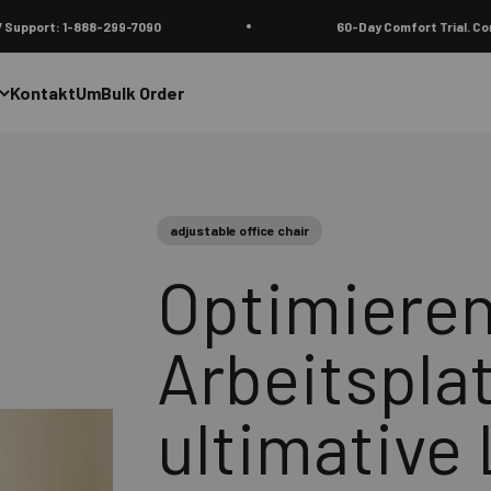
299-7090
60-Day Comfort Trial. Complimentary retur
Kontakt
Um
Bulk Order
adjustable office chair
Optimieren
Arbeitsplat
ultimative 