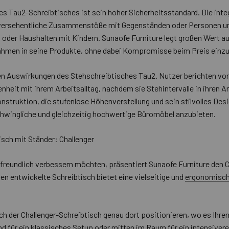
s Tau2-Schreibtisches ist sein hoher Sicherheitsstandard. Die int
t versehentliche Zusammenstöße mit Gegenständen oder Personen und
oder Haushalten mit Kindern. Sunaofe Furniture legt großen Wert a
nahmen in seine Produkte, ohne dabei Kompromisse beim Preis einz
n Auswirkungen des Stehschreibtisches Tau2. Nutzer berichten von
nheit mit ihrem Arbeitsalltag, nachdem sie Stehintervalle in ihren Ar
nstruktion, die stufenlose Höhenverstellung und sein stilvolles Desig
wingliche und gleichzeitig hochwertige Büromöbel anzubieten.
sch mit Ständer: Challenger
etfreundlich verbessern möchten, präsentiert Sunaofe Furniture den
en entwickelte Schreibtisch bietet eine vielseitige und
ergonomisch
ich der Challenger-Schreibtisch genau dort positionieren, wo es Ih
and für ein klassisches Setup oder mitten im Raum für ein intensiver