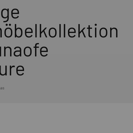
ige
öbelkollektion
unaofe
ure
was