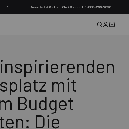
Need help? Call our 24/7 Support: 1-888-299-7090
Suche
Anmelden
Warenkor
inspirierenden
splatz mit
em Budget
ten: Die