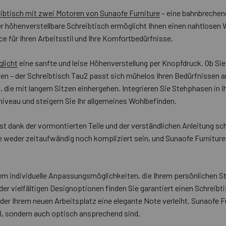
ibtisch mit zwei Motoren von Sunaofe Furniture
– eine bahnbrechen
ser höhenverstellbare Schreibtisch ermöglicht Ihnen einen nahtlose
ce für Ihren Arbeitsstil und Ihre Komfortbedürfnisse.
licht
eine sanfte und leise Höhenverstellung per Knopfdruck. Ob Sie 
– der Schreibtisch Tau2 passt sich mühelos Ihren Bedürfnissen an,
, die mit langem Sitzen einhergehen. Integrieren Sie Stehphasen in Ih
niveau und steigern Sie Ihr allgemeines Wohlbefinden.
t dank der vormontierten Teile und der verständlichen Anleitung sch
te weder zeitaufwändig noch kompliziert sein, und Sunaofe Furniture
m individuelle Anpassungsmöglichkeiten, die Ihrem persönlichen Sti
er vielfältigen Designoptionen finden Sie garantiert einen Schreibti
er Ihrem neuen Arbeitsplatz eine elegante Note verleiht. Sunaofe Fu
l, sondern auch optisch ansprechend sind.