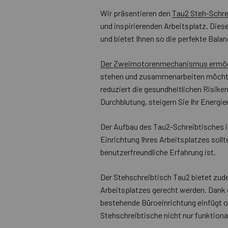
Wir präsentieren den
Tau2 Steh-Schre
und inspirierenden Arbeitsplatz. Die
und bietet Ihnen so die perfekte Balan
Der Zweimotorenmechanismus ermög
stehen und zusammenarbeiten möchten 
reduziert die gesundheitlichen Risiken
Durchblutung, steigern Sie Ihr Energie
Der Aufbau des Tau2-Schreibtisches is
Einrichtung Ihres Arbeitsplatzes soll
benutzerfreundliche Erfahrung ist.
Der Stehschreibtisch Tau2 bietet zude
Arbeitsplatzes gerecht werden. Dank d
bestehende Büroeinrichtung einfügt od
Stehschreibtische nicht nur funktiona