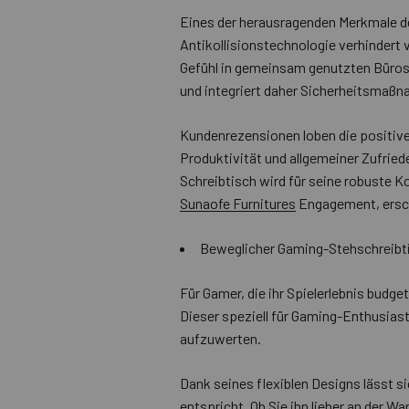
Eines der herausragenden Merkmale de
Antikollisionstechnologie verhinder
Gefühl in gemeinsam genutzten Büros 
und integriert daher Sicherheitsmaß
Kundenrezensionen loben die positive
Produktivität und allgemeiner Zufriede
Schreibtisch wird für seine robuste Ko
Sunaofe Furnitures
Engagement, ersch
Beweglicher Gaming-Stehschreibti
Für Gamer, die ihr Spielerlebnis budg
Dieser speziell für Gaming-Enthusiast
aufzuwerten.
Dank seines flexiblen Designs lässt s
entspricht. Ob Sie ihn lieber an der W