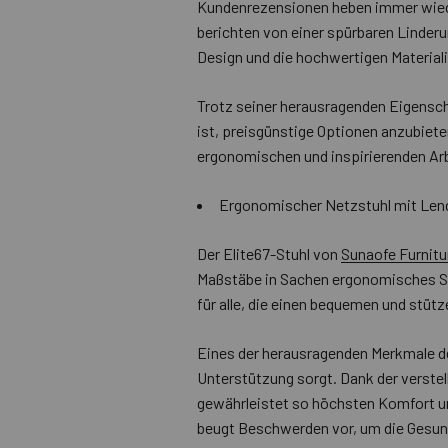
Kundenrezensionen heben immer wieder
berichten von einer spürbaren Linde
Design und die hochwertigen Materialie
Trotz seiner herausragenden Eigensch
ist, preisgünstige Optionen anzubiet
ergonomischen und inspirierenden Arb
Ergonomischer Netzstuhl mit Lend
Der Elite67-Stuhl von
Sunaofe Furnitu
Maßstäbe in Sachen ergonomisches Sitz
für alle, die einen bequemen und stüt
Eines der herausragenden Merkmale 
Unterstützung sorgt. Dank der verstell
gewährleistet so höchsten Komfort un
beugt Beschwerden vor, um die Gesund