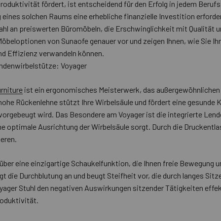
Produktivität fördert, ist entscheidend für den Erfolg in jedem Berufs
eines solchen Raums eine erhebliche finanzielle Investition erforde
 an preiswerten Büromöbeln, die Erschwinglichkeit mit Qualität und
 Möbeloptionen von Sunaofe genauer vor und zeigen Ihnen, wie Sie Ih
und Effizienz verwandeln können.
ndenwirbelstütze: Voyager
rniture
ist ein ergonomisches Meisterwerk, das außergewöhnlichen
 hohe Rückenlehne stützt Ihre Wirbelsäule und fördert eine gesunde
gebeugt wird. Das Besondere am Voyager ist die integrierte Lende
ine optimale Ausrichtung der Wirbelsäule sorgt. Durch die Druckent
ieren.
über eine einzigartige Schaukelfunktion, die Ihnen freie Bewegung 
gt die Durchblutung an und beugt Steifheit vor, die durch langes Sit
ager Stuhl den negativen Auswirkungen sitzender Tätigkeiten effekt
oduktivität.