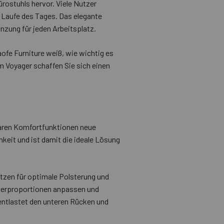
ostuhls hervor. Viele Nutzer
 Laufe des Tages. Das elegante
änzung für jeden Arbeitsplatz.
ofe Furniture weiß, wie wichtig es
m Voyager schaffen Sie sich einen
baren Komfortfunktionen neue
keit und ist damit die ideale Lösung
Sitzen für optimale Polsterung und
Körperproportionen anpassen und
entlastet den unteren Rücken und