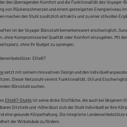
 den überragenden Komfort und die Funktionalität des Voyager-Bür
rung von Rückenschmerzen und einem gesteigerten Energieniveau im
n machen den Stuhl zusätzlich attraktiv und zu einer stilvollen Erg
aften ist der Voyager Bürostuhl bemerkenswert erschwinglich. Suna
en, ohne Kompromisse bei Qualität oder Komfort einzugehen. Mit de
eitsplatz, ohne Ihr Budget zu sprengen.
enwirbelstütze: Elite67
re
setzt mit seinem innovativen Design und den individuell anpass
en. Dieser Netzstuhl vereint Funktionalität, Stil und Erschwinglich
zenden Bürostuhl suchen.
des
Elite67-Stuhls
ist seine dicke Sitzfläche, die auch bei längerem 
baren Sitztiefe und -höhe lässt sich der Stuhl individuell an Ihre 
d eine gesunde Körperhaltung. Die integrierte Lendenwirbelstütze 
heit der Wirbelsäule zu fördern.