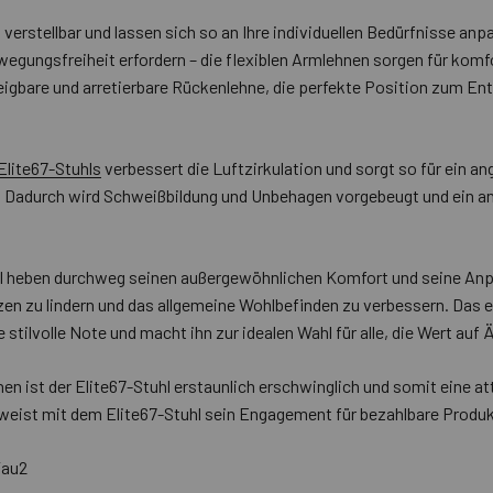
verstellbar und lassen sich so an Ihre individuellen Bedürfnisse anp
egungsfreiheit erfordern – die flexiblen Armlehnen sorgen für komf
neigbare und arretierbare Rückenlehne, die perfekte Position zum E
lite67-Stuhls
verbessert die Luftzirkulation und sorgt so für ein 
eit. Dadurch wird Schweißbildung und Unbehagen vorgebeugt und ein
 heben durchweg seinen außergewöhnlichen Komfort und seine Anp
en zu lindern und das allgemeine Wohlbefinden zu verbessern. Das 
 stilvolle Note und macht ihn zur idealen Wahl für alle, die Wert auf 
nen ist der Elite67-Stuhl erstaunlich erschwinglich und somit eine a
weist mit dem Elite67-Stuhl sein Engagement für bezahlbare Produk
Tau2