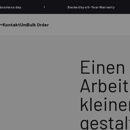
Backed by a 5-Year Warranty
Kontakt
Um
Bulk Order
Einen 
Arbeit
klein
gestal