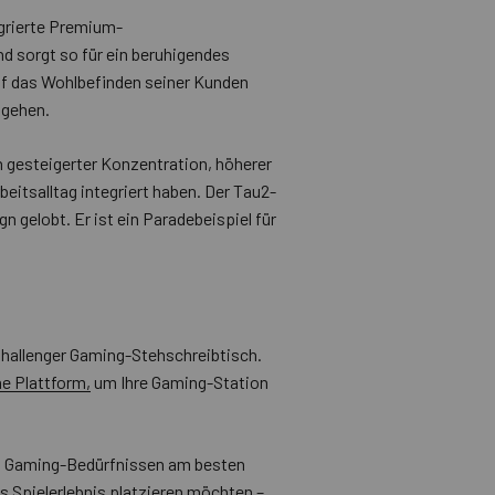
egrierte Premium-
 sorgt so für ein beruhigendes
uf das Wohlbefinden seiner Kunden
ugehen.
 gesteigerter Konzentration, höherer
beitsalltag integriert haben. Der Tau2-
n gelobt. Er ist ein Paradebeispiel für
 Challenger Gaming-Stehschreibtisch.
e Plattform,
um Ihre Gaming-Station
ren Gaming-Bedürfnissen am besten
es Spielerlebnis platzieren möchten –