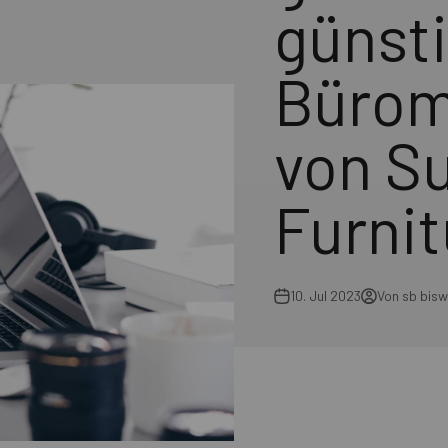
günst
Bürom
von S
Furnit
10. Jul 2023
Von sb bis