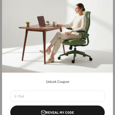
Rückgabe & Umtausch
Garantie
Vorbestellungsrichtlinie
Richtlinie für
kundenspezifische Produkte
Zahlungsrichtlinien
Datenschutzrichtlinie
Allgemeine
Geschäftsbedingungen
Unlock Coupon
REVEAL MY CODE