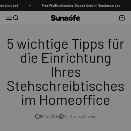
Zum Inhalt springen
ded
Free FedEx shipping. Dispatches in 1 business day
Menü
Suche
Waren
Sunaofe
5 wichtige Tipps für
die Einrichtung
Ihres
Stehschreibtisches
im Homeoffice
19. Feb 2024
Von Susmita Biswas