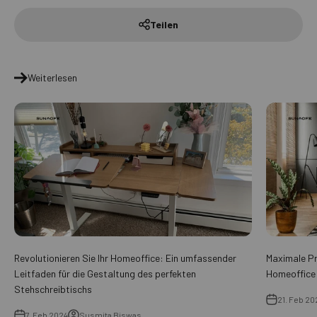
Teilen
Weiterlesen
Revolutionieren Sie Ihr Homeoffice: Ein umfassender
Maximale Pro
Leitfaden für die Gestaltung des perfekten
Homeoffice
Stehschreibtischs
21. Feb 20
7. Feb 2024
Susmita Biswas