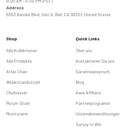
9:00 AM – 6:00 PM (PST)
Address
5553 Bandini Blvd, Unit A, Bell, CA 90201, United States
Shop
Quick Links
Alle Kollektionen
Über uns
Alle Produkte
Kontaktieren Sie uns
Atlas Chair
Garantieanspruch
Widerstandsstuhl
Blog
Chefsessel
Awin Affiliate
Morph-Stuhl
Partnerprogramm
Monitorarm
Unternehmenslösungen
Survey to Win