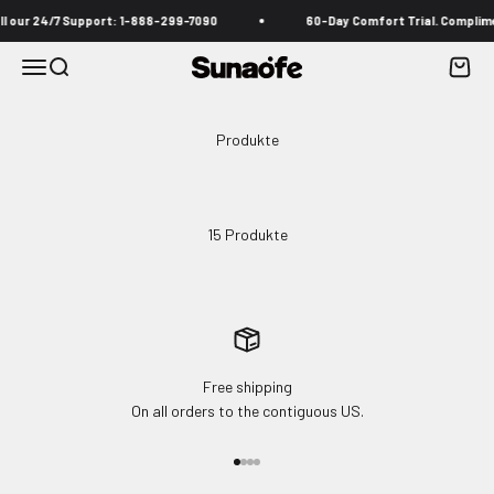
Zum Inhalt springen
ll our 24/7 Support: 1-888-299-7090
60-Day Comfort Trial. Complime
Menü
Suche
Waren
Sunaofe
15 Produkte
Free shipping
On all orders to the contiguous US.
Gehe zu Element 1
Gehe zu Element 2
Gehe zu Element 3
Gehe zu Element 4